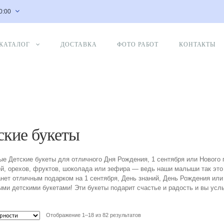
20:00
КАТАЛОГ
ДОСТАВКА
ФОТО РАБОТ
КОНТАКТЫ
ские букеты
е Детские букеты для отличного Дня Рождения, 1 сентября или Нового 
й, орехов, фруктов, шоколада или зефира — ведь наши малыши так это
анет отличным подарком на 1 сентября, День знаний, День Рождения ил
ми детскими букетами! Эти букеты подарит счастье и радость и вы ус
Отображение 1–18 из 82 результатов