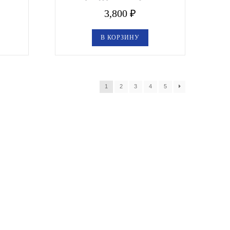
3,800
₽
В КОРЗИНУ
1
2
3
4
5