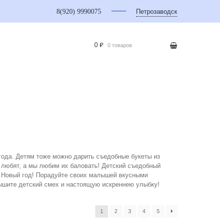
8(920) 9990075
Петрозаводск
0 ₽
0 товаров
года. Детям тоже можно дарить съедобные букеты из
 любят, а мы любим их баловать! Детский съедобный
и Новый год! Порадуйте своих малышей вкусными
лышите детский смех и настоящую искреннею улыбку!
1
2
3
4
5