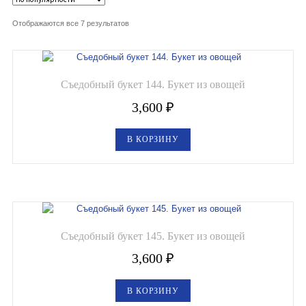
Отображаются все 7 результатов
Овощные букеты
Детские букеты
Букет учителю
Съедобный букет 144. Букет из овощей
3,600
₽
Съедобные Корзины
В КОРЗИНУ
Съедобные Боксы Ящики
Букеты из раков и рыбы
Доставка
Фото работ
Съедобный букет 145. Букет из овощей
Контакты
3,600
₽
В КОРЗИНУ