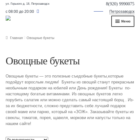
8(920) 9990075
ул. Горького д. 18, Петрозаводск
с 08:00 до 20:00
Петрозаводск
Меню
Главная
Главная
Овощные букеты
О нас
Овощные букеты
Каталог
Съедобные букеты
Овощные букеты — это полезные съедобные букеты,которые
подойдут взрослым людям! Букеты из овощей станут прекрасным
Букет для мужчины
необычным подарком на юбилей или День рождения! Букеты по-
настоящему богатые витаминами. Из овощных букетов легко
порубить салатик или можно сделать самый настоящий борщ . Из-
Букет из фруктов и овощей
за их бюджетности, сложно представить себе лучший подарок
своей маме или парню, который на «ЗОЖ». Заказывайте букеты из
Сладкие букеты из конфет
свеклы, томатов, порея, щавеля, моркови или капусты только на
нашем сайте!
Букеты из сухофруктов и орехов
Букеты из клубники и ягод