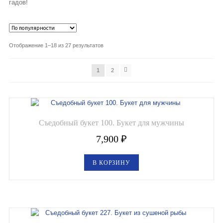
гадов!
Овощные букеты
Детские букеты
Отображение 1–18 из 27 результатов
Букет учителю
1
2
Съедобные Корзины
Съедобные Боксы Ящики
Съедобный букет 100. Букет для мужчины
Букеты из раков и рыбы
7,900
₽
Доставка
В КОРЗИНУ
Фото работ
Контакты