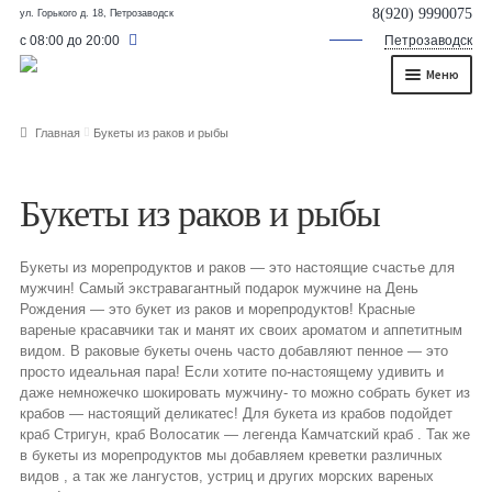
8(920) 9990075
ул. Горького д. 18, Петрозаводск
с 08:00 до 20:00
Петрозаводск
Меню
Главная
Главная
Букеты из раков и рыбы
О нас
Букеты из раков и рыбы
Каталог
Съедобные букеты
Букеты из морепродуктов и раков — это настоящие счастье для
мужчин! Самый экстравагантный подарок мужчине на День
Букет для мужчины
Рождения — это букет из раков и морепродуктов! Красные
вареные красавчики так и манят их своих ароматом и аппетитным
видом. В раковые букеты очень часто добавляют пенное — это
Букет из фруктов и овощей
просто идеальная пара! Если хотите по-настоящему удивить и
даже немножечко шокировать мужчину- то можно собрать букет из
Сладкие букеты из конфет
крабов — настоящий деликатес! Для букета из крабов подойдет
краб Стригун, краб Волосатик — легенда Камчатский краб . Так же
Букеты из сухофруктов и орехов
в букеты из морепродуктов мы добавляем креветки различных
видов , а так же лангустов, устриц и других морских вареных
Букеты из клубники и ягод