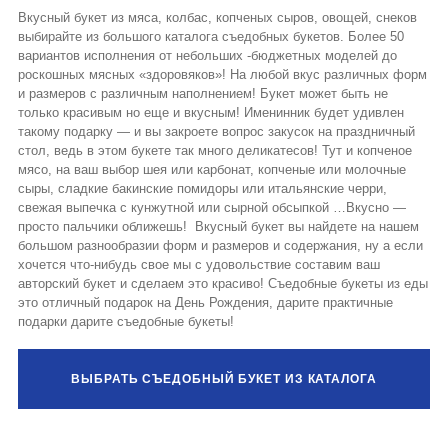
Вкусный букет из мяса, колбас, копченых сыров, овощей, снеков
выбирайте из большого каталога съедобных букетов. Более 50
вариантов исполнения от небольших -бюджетных моделей до
роскошных мясных «здоровяков»! На любой вкус различных форм
и размеров с различным наполнением! Букет может быть не
только красивым но еще и вкусным! Именинник будет удивлен
такому подарку — и вы закроете вопрос закусок на праздничный
стол, ведь в этом букете так много деликатесов! Тут и копченое
мясо, на ваш выбор шея или карбонат, копченые или молочные
сыры, сладкие бакинские помидоры или итальянские черри,
свежая выпечка с кунжутной или сырной обсыпкой …Вкусно —
просто пальчики оближешь! Вкусный букет вы найдете на нашем
большом разнообразии форм и размеров и содержания, ну а если
хочется что-нибудь свое мы с удовольствие составим ваш
авторский букет и сделаем это красиво! Съедобные букеты из еды
это отличный подарок на День Рождения, дарите практичные
подарки дарите съедобные букеты!
ВЫБРАТЬ СЪЕДОБНЫЙ БУКЕТ ИЗ КАТАЛОГА