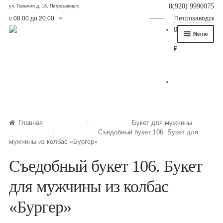
8(920) 9990075
ул. Горького д. 18, Петрозаводск
с 08:00 до 20:00
Петрозаводск
0
Меню
₽
Главная
О нас
Каталог
Съедобные букеты
Главная
Букет для мужчины
Съедобный букет 106. Букет для
Букет для мужчины
мужчины из колбас «Бургер»
Букет из фруктов и овощей
Съедобный букет 106. Букет
Сладкие букеты из конфет
для мужчины из колбас
Букеты из сухофруктов и орехов
«Бургер»
Букеты из клубники и ягод