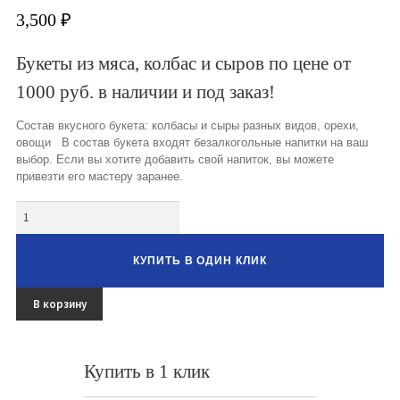
3,500
₽
Овощные букеты
Букеты из мяса, колбас и сыров по цене от
Детские букеты
1000 руб. в наличии и под заказ!
Букет учителю
Состав вкусного букета: колбасы и сыры разных видов, орехи,
овощи В состав букета входят безалкогольные напитки на ваш
Съедобные Корзины
выбор. Если вы хотите добавить свой напиток, вы можете
привезти его мастеру заранее.
Съедобные Боксы Ящики
Количество
Букеты из раков и рыбы
Доставка
КУПИТЬ В ОДИН КЛИК
Фото работ
В корзину
Контакты
Купить в 1 клик