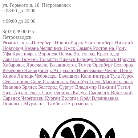
ул. Горького д. 18, Петрозаводск
с 08:00 до 20:00
с 09:00 до 20:00
8(920) 9990075
Петрозаводск
Рязань
Санкт-Петербург
Новосибирск
Екатеринбург
Нижний
Новгород
Казань
Челябинск
Омск
Самара
Ростов-на-Дону
Уфа
Красноярск
Воронеж
Пермь
Волгоград
Краснодар
Саратов
Тюмень
Тольятти
Ижевск
Барнаул
Ульяновск
Иркутск
Хабаровск
Ярославль
Владивосток
Томск
Оренбург
Белгород
Кемерово
Новокузнецк
Астрахань
Набережные Челны
Пенза
Киров
Липецк
Чебоксары
Балашиха
Калининград
Тула
Курск
Севастополь
Сочи
Ставрополь
Улан-Удэ
Тверь
Магнитогорск
Иваново
Брянск
Белгород
Сургут
Владимир
Нижний Тагил
Чита
Архангельск
Симферополь
Калуга
Смоленск
Волжский
Саранск
Череповец
Курган
Вологда
Орёл
Владикавказ
Подольск
Мурманск
Тамбов
Петрозаводск