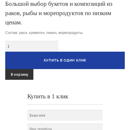
Большой выбор букетов и композиций из
Овощные букеты
раков, рыбы и морепродуктов по низким
ценам.
Детские букеты
Состав: раки, креветки, лимон, морепродукты
Букет учителю
Количество
Съедобные Корзины
Съедобные Боксы Ящики
КУПИТЬ В ОДИН КЛИК
Букеты из раков и рыбы
В корзину
Доставка
Купить в 1 клик
Фото работ
Контакты