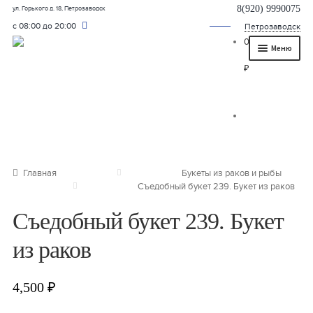
8(920) 9990075
ул. Горького д. 18, Петрозаводск
с 08:00 до 20:00
Петрозаводск
0
Меню
₽
Главная
О нас
Каталог
Съедобные букеты
Главная
Букеты из раков и рыбы
Съедобный букет 239. Букет из раков
Букет для мужчины
Съедобный букет 239. Букет
Букет из фруктов и овощей
из раков
Сладкие букеты из конфет
Букеты из сухофруктов и орехов
4,500
₽
Букеты из клубники и ягод