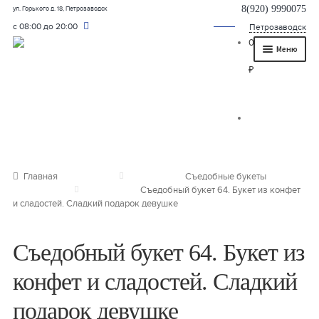
8(920) 9990075
ул. Горького д. 18, Петрозаводск
с 08:00 до 20:00
Петрозаводск
0
Меню
₽
Главная
О нас
Каталог
Съедобные букеты
Главная
Съедобные букеты
Съедобный букет 64. Букет из конфет
Букет для мужчины
и сладостей. Сладкий подарок девушке
Букет из фруктов и овощей
Съедобный букет 64. Букет из
Сладкие букеты из конфет
конфет и сладостей. Сладкий
Букеты из сухофруктов и орехов
подарок девушке
Букеты из клубники и ягод