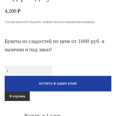
4,200
₽
Овощные букеты
Детские букеты
Состав вкусного букета: зефир пастила мармелад киндеры
Букет учителю
Букеты из сладостей по цене от 1000 руб. в
Съедобные Корзины
наличии и под заказ!
Съедобные Боксы Ящики
Букеты из раков и рыбы
Количество
Доставка
КУПИТЬ В ОДИН КЛИК
Фото работ
В корзину
Контакты
Купить в 1 клик