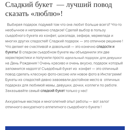
Сладкий букет — лучший повод
сказать «люблю»!
Выбирая подарок подумай том что она любит больше всего? Что-то
необычное и непременно сладкое! Сделай выбор в пользу
съедобного букета из конфет, шоколада, зефира, мармелада и
многих других сладостей! Сладкий подарок — это отличное решение !
Что делает ее счастливой и довольной — это конечно
сладости и
букеты
! В сладком съедобном букете мы объединили эти две
характеристики и получили просто
идеальный подарок для девушки
на День Рождения ! Очень красиво и очень вкусно, подарок который
запомнится надолго! Съедобный букет из конфет — это отличный
повод сделать классную фото-сессию или новое фото в Инстаграмм!
Букеты из сладостей давно завоевали достойное место в отличных
подарках для любимой мамы, девушки, дочки, коллеги по работе.
Заказывайте самый
сладкий букет
только у нас!
Аккуратные мастера и многолетний опыт работы — вот залог
отличного аккуратного аппетитного съедобного букета !