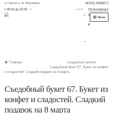
8(920) 9990075
ул. Горького д. 18, Петрозаводск
с 08:00 до 20:00
Петрозаводск
0
Меню
₽
Главная
О нас
Каталог
Съедобные букеты
Главная
Съедобные букеты
Съедобный букет 67. Букет из конфет
Букет для мужчины
и сладостей. Сладкий подарок на 8 марта
Букет из фруктов и овощей
Съедобный букет 67. Букет из
Сладкие букеты из конфет
конфет и сладостей. Сладкий
Букеты из сухофруктов и орехов
подарок на 8 марта
Букеты из клубники и ягод