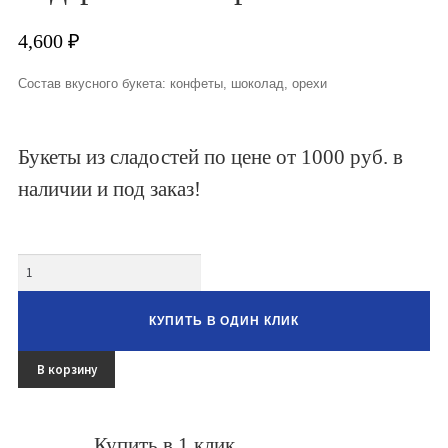
4,600
₽
Овощные букеты
Детские букеты
Состав вкусного букета: конфеты, шоколад, орехи
Букет учителю
Букеты из сладостей по цене от 1000 руб. в
Съедобные Корзины
наличии и под заказ!
Съедобные Боксы Ящики
Букеты из раков и рыбы
Количество
Доставка
КУПИТЬ В ОДИН КЛИК
Фото работ
В корзину
Контакты
Купить в 1 клик