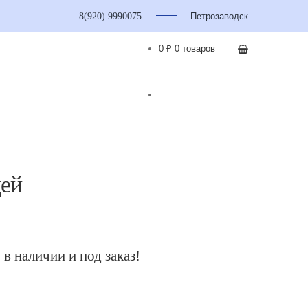
8(920) 9990075
Петрозаводск
0 ₽
0 товаров
щей
 в наличии и под заказ!